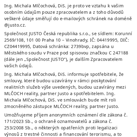
Ing. Michala Mlčochová, DiS.
je proto ve vztahu k vašim
osobním údajům pouze zpracovatelem a z toho důvodů
veškeré údaje směřují do e-mailových schránek na doméně
@justo.cz.
Společnost JUSTO Česká republika s.r.o., se sídlem: Korunní
2569/108, 101 00 Praha 10 – Vinohrady, IČ: 04419995, DIČ:
CZ04419995, Datová schránka: 2739bvp, zapsána u
Městského soudu v Praze pod spisovou značkou C 247188
(dále jen „Společnost JUSTO“), je dalším Zpracovatelem
vašich údajů.
Ing. Michala Mlčochová, DiS.
informuje spotřebitele, že
smlouvy, které budou uzavírány v rámci poskytování
realitních služeb výše uvedených, budou uzavírány mezi
MLČOCH reality, partner Justo
a spotřebitelem.
Ing.
Michala Mlčochová, DiS.
ve smlouvách bude mít roli
zmocněného zástupce
MLČOCH reality, partner Justo
.
Umožňujeme příjem anonymních oznámení dle zákona č.
171/2023 Sb., o ochraně oznamovatelů a zákona č.
253/2008 Sb., o některých opatřeních proti legalizaci
výnosů z trestné činnosti a financování terorismu, a to