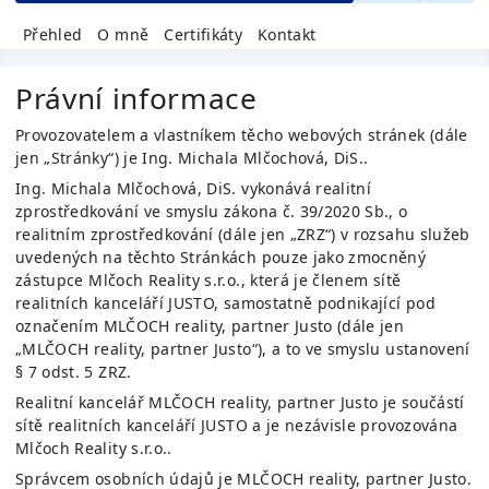
Přehled
O mně
Certifikáty
Kontakt
Právní informace
Provozovatelem a vlastníkem těcho webových stránek (dále
jen „Stránky“) je
Ing. Michala Mlčochová, DiS.
.
Ing. Michala Mlčochová, DiS.
vykonává realitní
zprostředkování ve smyslu zákona č. 39/2020 Sb., o
realitním zprostředkování (dále jen „ZRZ“) v rozsahu služeb
uvedených na těchto Stránkách pouze jako zmocněný
zástupce
Mlčoch Reality s.r.o.
, která je členem sítě
realitních kanceláří JUSTO, samostatně podnikající pod
označením
MLČOCH reality, partner Justo
(dále jen
„
MLČOCH reality, partner Justo
“), a to ve smyslu ustanovení
§ 7 odst. 5 ZRZ.
Realitní kancelář
MLČOCH reality, partner Justo
je součástí
sítě realitních kanceláří JUSTO a je nezávisle provozována
Mlčoch Reality s.r.o.
.
Správcem osobních údajů je
MLČOCH reality, partner Justo
.